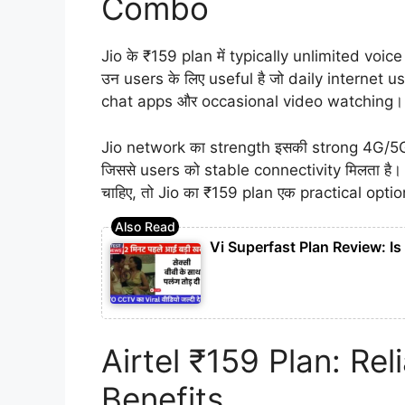
Combo
Jio के ₹159 plan में typically unlimited voic
उन users के लिए useful है जो daily internet
chat apps और occasional video watching।
Jio network का strength इसकी strong 4G/5G
जिससे users को stable connectivity मिलता है
चाहिए, तो Jio का ₹159 plan एक practical optio
Vi Superfast Plan Review: I
Airtel ₹159 Plan: Re
Benefits