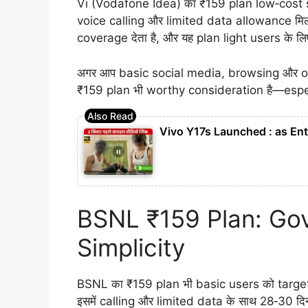
Vi (Vodafone Idea) का ₹159 plan low‑cost se
voice calling और limited data allowance मिल
coverage देता है, और यह plan light users के 
अगर आप basic social media, browsing और occasi
₹159 plan भी worthy consideration है—espe
Vivo Y17s Launched : as Ent
BSNL ₹159 Plan: Go
Simplicity
BSNL का ₹159 plan भी basic users को targetin
इसमें calling और limited data के साथ 28‑30 दिनो